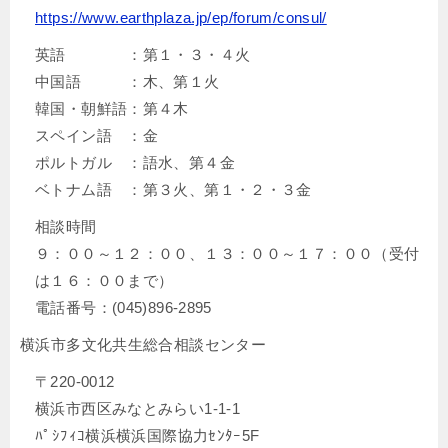
https://www.earthplaza.jp/ep/forum/consul/
英語 ：第１・３・４火
中国語 ：木、第１火
韓国・朝鮮語：第４木
スペイン語 ：金
ポルトガル ：語水、第４金
ベトナム語 ：第３火、第１・２・３金
相談時間
９：００～１２：００、１３：００～１７：００（受付
は１６：００まで）
電話番号：(045)896-2895
横浜市多文化共生総合相談センター
〒220-0012
横浜市西区みなとみらい1-1-1
ﾊﾟｼﾌｨｺ横浜横浜国際協力ｾﾝﾀｰ5F