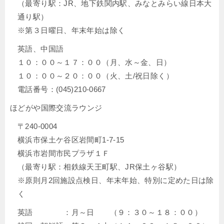
（最寄り駅：JR、地下鉄関内駅、みなとみらい線日本大
通り駅）
※第３日曜日、年末年始は除く
英語、中国語
１０：００～１７：００（月、水～金、日）
１０：００～２０：００（火、土/祝日除く）
電話番号：(045)210-0667
ほどがや国際交流ラウンジ
〒240-0004
横浜市保土ケ谷区岩間町1-7-15
横浜市岩間市民プラザ１Ｆ
（最寄り駅：相鉄線天王町駅、JR保土ヶ谷駅）
※原則月2回施設点検日、年末年始、特別に定めた日は除
く
英語 ：月～日 （９：３０～１８：００）