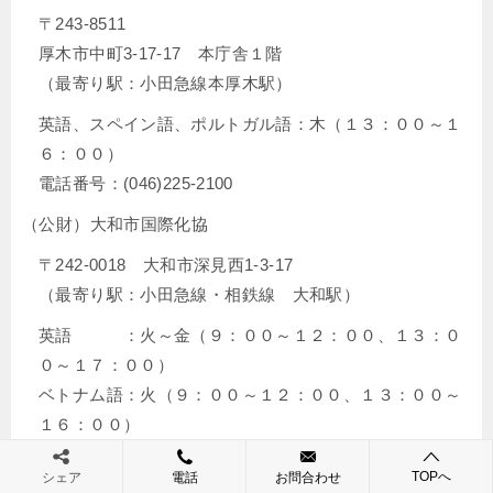
〒243-8511
厚木市中町3-17-17 本庁舎１階
（最寄り駅：小田急線本厚木駅）
英語、スペイン語、ポルトガル語：木（１３：００～１
６：００）
電話番号：(046)225-2100
（公財）大和市国際化協
〒242-0018 大和市深見西1-3-17
（最寄り駅：小田急線・相鉄線 大和駅）
英語 ：火～金（９：００～１２：００、１３：０
０～１７：００）
ベトナム語：火（９：００～１２：００、１３：００～
１６：００）
中国語 ：木（１０：００～１３：００）
TOPへ
シェア
電話
お問合わせ
タガログ語：水（１０：００～１３：００）