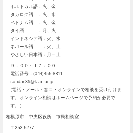
ポルトガル語：火、金
タガログ語 ：火、水
ベトナム語 ：火、金
タイ語 ：月、火
インドネシア語：火、水
ネパール語 ：火、土
やさしい日本語：月～土
９：００～１７：００
電話番号：(044)455-8811
soudan39@kian.or.jp
(電話・メール・窓口・オンラインで相談を受け付けま
す。オンライン相談はホームページで予約が必要で
す。）
相模原市 中央区役所 市民相談室
〒252-5277