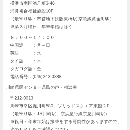
横浜市南区浦舟町3-46
浦舟複合福祉施設10F
（最寄り駅：市営地下鉄阪東橋駅,京急線黄金町駅）
※第３月曜日、年末年始は除く
９：００～１７：００
中国語 ：月～日
英語 ：水
タイ語 ：木
タガログ語：金
電話番号：(045)242-0888
川崎県民センター県民の声・相談室
〒212-0013
川崎市幸区堀川町580 ソリッドスクエア東館２F
（最寄り駅：JR川崎駅、京浜急行線京急川崎駅）
※祝日・年末年始は振替をする可能性がありますので、
次のＵＲＬをご確認ください。