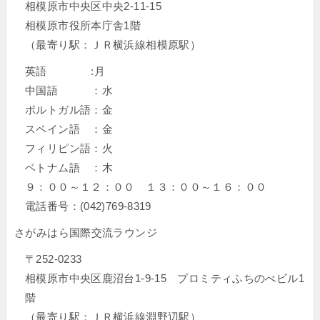
相模原市中央区中央2-11-15
相模原市役所本庁舎1階
（最寄り駅：ＪＲ横浜線相模原駅）
英語 :月
中国語 ：水
ポルトガル語：金
スペイン語 ：金
フィリピン語：火
ベトナム語 ：木
９：００～１２：００ １３：００～１６：００
電話番号：(042)769-8319
さがみはら国際交流ラウンジ
〒252-0233
相模原市中央区鹿沼台1-9-15 プロミティふちのべビル1
階
（最寄り駅：ＪＲ横浜線淵野辺駅）