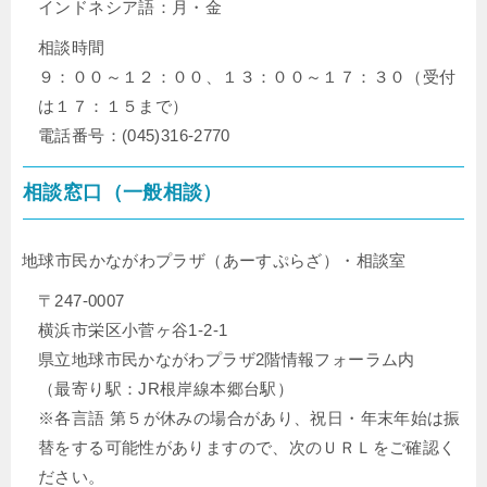
インドネシア語：月・金
相談時間
９：００～１２：００、１３：００～１７：３０（受付
は１７：１５まで）
電話番号：(045)316-2770
相談窓口（一般相談）
地球市民かながわプラザ（あーすぷらざ）・相談室
〒247-0007
横浜市栄区小菅ヶ谷1-2-1
県立地球市民かながわプラザ2階情報フォーラム内
（最寄り駅：JR根岸線本郷台駅）
※各言語 第５が休みの場合があり、祝日・年末年始は振
替をする可能性がありますので、次のＵＲＬをご確認く
ださい。