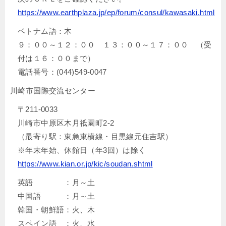
https://www.earthplaza.jp/ep/forum/consul/kawasaki.html
ベトナム語：木
９：００～１２：００ １３：００～１７：００ （受
付は１６：００まで）
電話番号：(044)549-0047
川崎市国際交流センター
〒211-0033
川崎市中原区木月祗園町2-2
（最寄り駅：東急東横線・目黒線元住吉駅）
※年末年始、休館日（年3回）は除く
https://www.kian.or.jp/kic/soudan.shtml
英語 ：月～土
中国語 ：月～土
韓国・朝鮮語：火、木
スペイン語 ：火、水